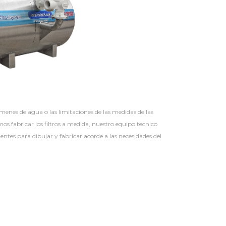
enes de agua o las limitaciones de las medidas de las
os fabricar los filtros a medida, nuestro equipo tecnico
entes para dibujar y fabricar acorde a las necesidades del