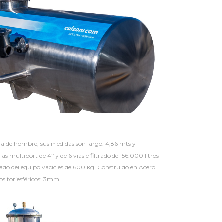
da de hombre, sus medidas son largo: 4,86 mts y
s multiport de 4’’ y de 6 vias e filtrado de 156.000 litros
do del equipo vacio es de 600 kg. Construido en Acero
os toriesféricos: 3mm