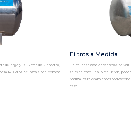
Filtros a Medida
mts de largo y 0,95 mts de Diámetro,
En muchas ocasiones donde los volúm
o pesa 140 kilos. Se instala con bomba
salas de máquina lo requieren, podem
realiza los relevamientos correspondi
caso