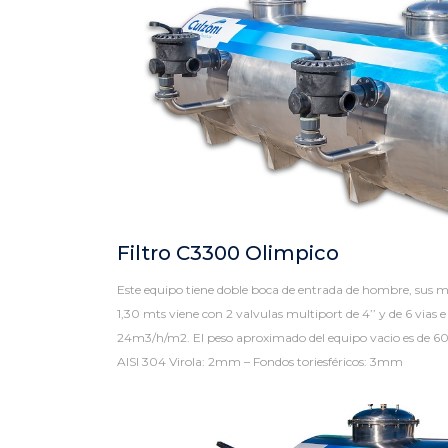
Filtro C3300 Olimpico
Este equipo tiene doble boca de entrada de hombre, sus m
1,30 mts viene con 2 valvulas multiport de 4’’ y de 6 vias e 
24m3/h/m2. El peso aproximado del equipo vacio es de 60
AISI 304 Virola: 2mm – Fondos toriesféricos: 3mm