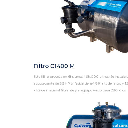
Filtro C1400 M
Este filtro procesa en 6hs unos 468.000 Litros, Se instal
autocebante de 5,5 HP trifasica tiene 1,86 mts de largo y 
kilos de material filtrante y el equipo vacio pesa 280 kilos