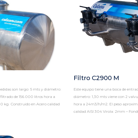
Filtro C2900 M
edidas son largo: 5 mts y diámetro:
Este equipo tiene una boca de entra
filtrado de 156.000 litros hora a
diámetro: 1,30 mts viene con 2 valvula
0 kg. Construido en Acero calidad
hora a 24m3/h/m2. El peso aproxima
calidad AISI 304 Virola: 2mm – Fond