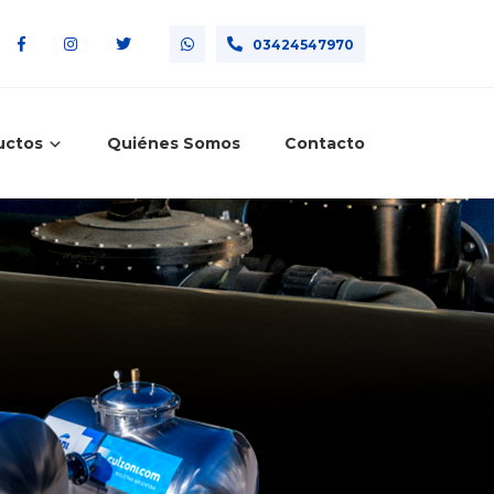
03424547970
uctos
Quiénes Somos
Contacto