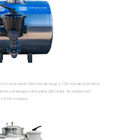
000 Litros tiene 1,86 mts de largo y 1,35 mts de Diámetro,
rante y el equipo vacio pesa 280 kilos. Se instala con
,5 HP trifasica