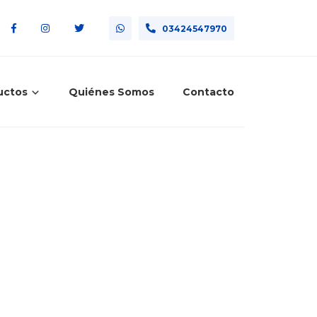
03424547970
uctos
Quiénes Somos
Contacto