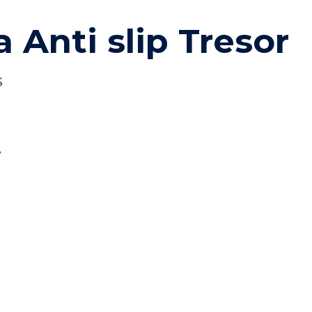
 Anti slip Tresor
s
e