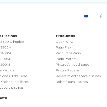
s Piscinas
Productos
 C3300 Olimpico
Deck WPC
 C2900M
Patio Flex
 C1400M
Productos Patio
 C900M
Patio Protect
 C600M
Pintura Antideslizante
s a Medida
Pintura Piscinas
aciones Hidraulicas
Revestimientos para piscinas
 Piscinas Familiares
Robots para Piscinas
 para piscinas
acto